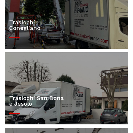
Traslochi
Conegliano
Traslochi San Donà
e Jesolo